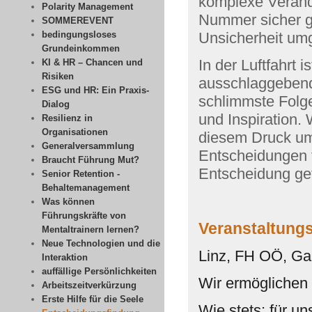
komplexe Verände
Polarity Management
Nummer sicher g
SOMMEREVENT
bedingungsloses
Unsicherheit um
Grundeinkommen
In der Luftfahrt 
KI & HR – Chancen und
Risiken
ausschlaggebend
ESG und HR: Ein Praxis-
schlimmste Folge
Dialog
und Inspiration. 
Resilienz in
Organisationen
diesem Druck um
Generalversammlung
Entscheidungen t
Braucht Führung Mut?
Entscheidung get
Senior Retention -
Behaltemanagement
Was können
Führungskräfte von
Veranstaltungs
Mentaltrainern lernen?
Neue Technologien und die
Linz, FH OÖ, Ga
Interaktion
auffällige Persönlichkeiten
Wir ermöglichen 
Arbeitszeitverkürzung
Erste Hilfe für die Seele
Wie stets: für un