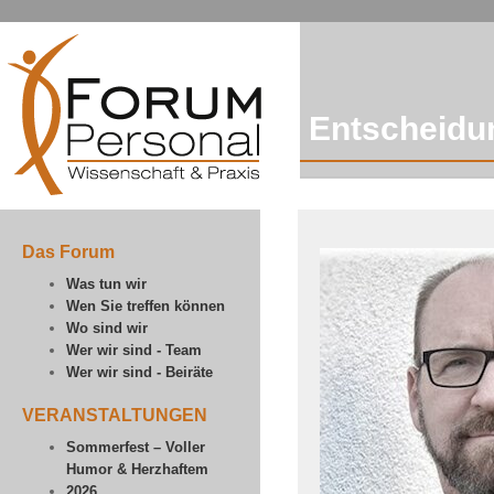
Entscheidu
Das Forum
Was tun wir
Wen Sie treffen können
Wo sind wir
Wer wir sind - Team
Wer wir sind - Beiräte
VERANSTALTUNGEN
Sommerfest – Voller
Humor & Herzhaftem
2026