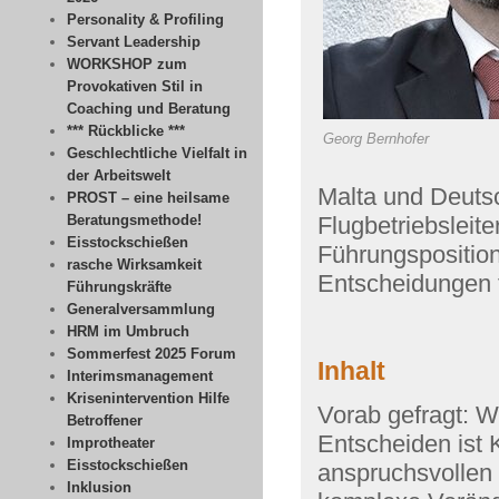
Personality & Profiling
Servant Leadership
WORKSHOP zum
Provokativen Stil in
Coaching und Beratung
*** Rückblicke ***
Georg Bernhofer
Geschlechtliche Vielfalt in
der Arbeitswelt
Malta und Deutsc
PROST – eine heilsame
Beratungsmethode!
Flugbetriebsleit
Eisstockschießen
Führungspositione
rasche Wirksamkeit
Entscheidungen 
Führungskräfte
Generalversammlung
HRM im Umbruch
Sommerfest 2025 Forum
Inhalt
Interimsmanagement
Krisenintervention Hilfe
Vorab gefragt: W
Betroffener
Entscheiden ist 
Improtheater
Eisstockschießen
anspruchsvollen 
Inklusion