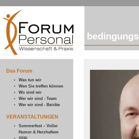
bedingung
Das Forum
Was tun wir
Wen Sie treffen können
Wo sind wir
Wer wir sind - Team
Wer wir sind - Beiräte
VERANSTALTUNGEN
Sommerfest – Voller
Humor & Herzhaftem
2026