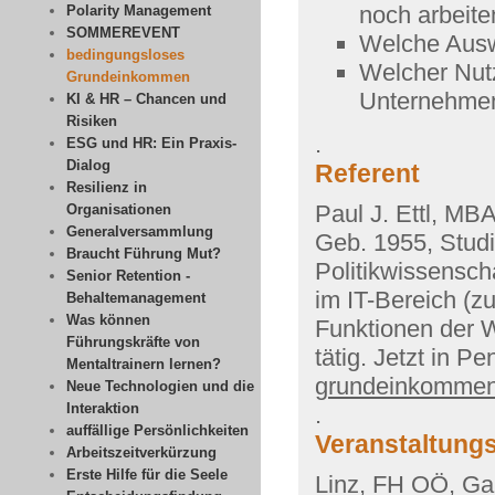
noch arbeite
Polarity Management
SOMMEREVENT
Welche Ausw
bedingungsloses
Welcher Nut
Grundeinkommen
Unternehm
KI & HR – Chancen und
Risiken
.
ESG und HR: Ein Praxis-
Dialog
Referent
Resilienz in
Paul J. Ettl, MB
Organisationen
Generalversammlung
Geb. 1955, Stud
Braucht Führung Mut?
Politikwissensch
Senior Retention -
im IT-Bereich (zu
Behaltemanagement
Was können
Funktionen der 
Führungskräfte von
tätig. Jetzt in 
Mentaltrainern lernen?
grundeinkomme
Neue Technologien und die
Interaktion
.
auffällige Persönlichkeiten
Veranstaltungs
Arbeitszeitverkürzung
Erste Hilfe für die Seele
Linz, FH OÖ, Ga