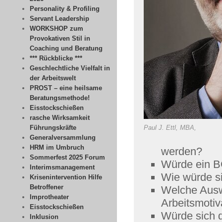
Personality & Profiling
Servant Leadership
WORKSHOP zum
Provokativen Stil in
Coaching und Beratung
*** Rückblicke ***
Geschlechtliche Vielfalt in
der Arbeitswelt
PROST – eine heilsame
Beratungsmethode!
Eisstockschießen
rasche Wirksamkeit
Führungskräfte
Paul J. Ettl, MBA,
Generalversammlung
HRM im Umbruch
werden?
Sommerfest 2025 Forum
Würde ein B
Interimsmanagement
Wie würde s
Krisenintervention Hilfe
Betroffener
Welche Ausw
Improtheater
Arbeitsmoti
Eisstockschießen
Würde sich 
Inklusion